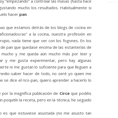
oy “empezando” a controlar las masas (hasta hace
gustando mucho los resultados. Habitualmente si
suelo hacer
pan
.
as que estamos detrás de los blogs de cocina en
aficionados/as” a la cocina, nuestra profesión en
opio, nada tiene que ver con los fogones. En los
o de pan que quedase encima de las estanterías de
eído mucho y me queda aún mucho más por leer y
ar y me gusta experimentar, pero hay algunas
erte ni me gustan lo suficiente para que lleguen a
medio-saber hacer de todo, no seré yo quien me
ue se dice el rico-pan, quiero aprender a hacerlo lo
por la magnífica publicación de
Circe
que podéis
 poquitín la receta, pero en la técnica, he seguido
no es que estuviese asustada (no me asusto tan