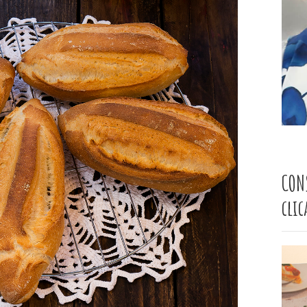
CON
cli