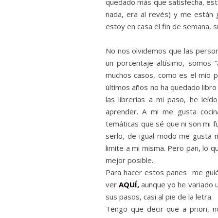
quedado más que satisfecha, est
nada, era al revés) y me están 
estoy en casa el fin de semana, 
No nos olvidemos que las person
un porcentaje altísimo, somos “
muchos casos, como es el mío pr
últimos años no ha quedado libr
las librerías a mi paso, he l
aprender. A mi me gusta cocin
temáticas que sé que ni son mi fu
serlo, de igual modo me gusta 
limite a mi misma. Pero pan, lo q
mejor posible.
Para hacer estos panes me guié 
ver
AQUÍ,
aunque yo he variado un
sus pasos, casi al pie de la letra.
Tengo que decir que a priori, 