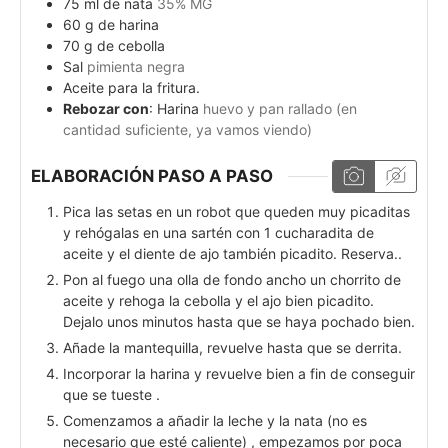
75
ml
de nata
35% MG
60
g
de harina
70
g
de cebolla
Sal
pimienta negra
Aceite para la fritura.
Rebozar con
: Harina
huevo y pan rallado (en
cantidad suficiente, ya vamos viendo)
ELABORACIÓN PASO A PASO
Pica las setas en un robot que queden muy picaditas
y rehógalas en una sartén con 1 cucharadita de
aceite y el diente de ajo también picadito. Reserva..
Pon al fuego una olla de fondo ancho un chorrito de
aceite y rehoga la cebolla y el ajo bien picadito.
Dejalo unos minutos hasta que se haya pochado bien.
Añade la mantequilla, revuelve hasta que se derrita.
Incorporar la harina y revuelve bien a fin de conseguir
que se tueste .
Comenzamos a añadir la leche y la nata (no es
necesario que esté caliente) , empezamos por poca