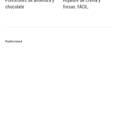
Polvorones de almendra y
Hojaldre de crema y
chocolate
fresas. FÁCIL.
Publicidad