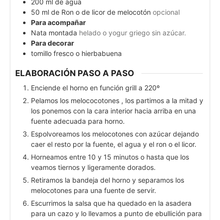
200
ml
de agua
50
ml
de Ron o de licor de melocotón
opcional
Para acompañar
Nata montada
helado o yogur griego sin azúcar.
Para decorar
tomillo fresco o hierbabuena
ELABORACIÓN PASO A PASO
Enciende el horno en función grill a 220º
Pelamos los melococotones , los partimos a la mitad y
los ponemos con la cara interior hacia arriba en una
fuente adecuada para horno.
Espolvoreamos los melocotones con azúcar dejando
caer el resto por la fuente, el agua y el ron o el licor.
Horneamos entre 10 y 15 minutos o hasta que los
veamos tiernos y ligeramente dorados.
Retiramos la bandeja del horno y separamos los
melocotones para una fuente de servir.
Escurrimos la salsa que ha quedado en la asadera
para un cazo y lo llevamos a punto de ebullición para