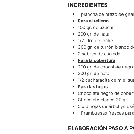
INGREDIENTES
1
plancha de brazo de gita
Para el relleno
100
gr.
de azúcar
200
gr.
de nata
1/2
litro de leche
300
gr.
de turrón blando d
2
sobres de cuajada
Para la cobertura
200
gr.
de chocolate negr
200
gr.
de nata
1/2
cucharadita de miel su
Para las hojas
Chocolate negro de cober
Chocolate blanco
30 gr.
5
o 6 hojas de árbol
yo us
- Frambuesas frescas para
ELABORACIÓN PASO A P