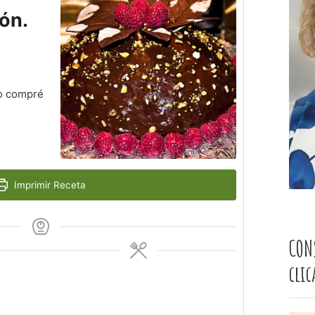
ón.
lo compré
Imprimir Receta
CON
cli