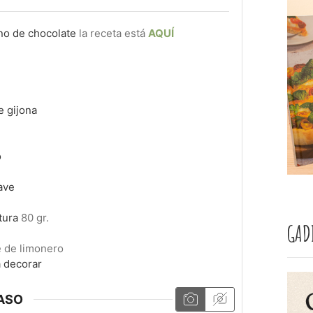
no de chocolate
la receta está
AQUÍ
e gijona
o
ave
tura
80 gr.
GAD
é de limonero
 decorar
ASO