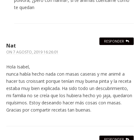
pólvora, ¿pero con harina?, si te animas cuéntame como
te quedan
RESPONDER
Nat
ON
7 AGOSTO, 2019 16:26:01
Hola Isabel,
nunca había hecho nada con masas caseras y me animé a
hacer tus croissant porque tenían muy buena pinta y la receta
estaba muy bien explicada. Ha sido todo un descubrimiento,
mi familia no se creía que los hubiera hecho yo jaja, quedaron
riquísimos. Estoy deseando hacer más cosas con masas.
Gracias por compartir recetas tan buenas.
RESPONDER