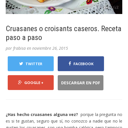
Cruasanes o croisants caseros. Receta
paso a paso
por
frabisa
en
noviembre 26, 2015
TWITTER
FACEBOOK
GOOGLE +
DESCARGAR EN PDF
¿Has hecho cruasanes alguna vez?
porque la pregunta no
es si te gustan, seguro que sí, no conozco a nadie que no le
gusten los cruasanes, son una bomba calórica, pero tampoco