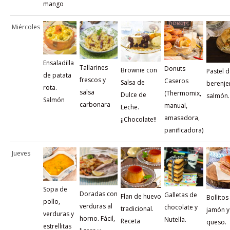
mango
Miércoles
Ensaladilla
Tallarines
Donuts
Brownie con
Pastel 
de patata
frescos y
Caseros
Salsa de
berenje
rota.
salsa
(Thermomix,
Dulce de
salmón. 
Salmón
carbonara
manual,
Leche.
amasadora,
¡¡Chocolate!!
panificadora)
Jueves
Sopa de
Doradas con
Galletas de
Flan de huevo
Bollitos
pollo,
verduras al
chocolate y
tradicional.
jamón y
verduras y
horno. Fácil,
Nutella.
Receta
queso.
estrellitas