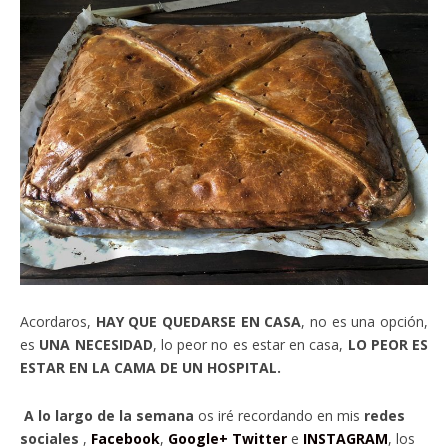
Acordaros,
HAY QUE QUEDARSE EN CASA
, no es una opción,
es
UNA NECESIDAD
, lo peor no es estar en casa,
LO PEOR ES
ESTAR EN LA CAMA DE UN HOSPITAL.
A lo largo de la semana
os iré recordando en mis
redes
sociales
,
Facebook
,
Google+
Twitter
e
INSTAGRAM
, los