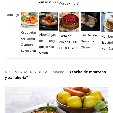
queso.VIDEO
(Valdevimbre)
Domingo
Croquetas
Albóndigas
Pan Deli de
Tarta de
Hambur
de jamón.
de bacon y
New York.
queso DOBLE
Español
Siempre
queso San
Otoño
CHOCOLATE.
Ñam Ñ
salen bien.
Simon
RECOMENDACIÓN DE LA SEMANA:
“Bizcocho de manzana
y zanahoria”