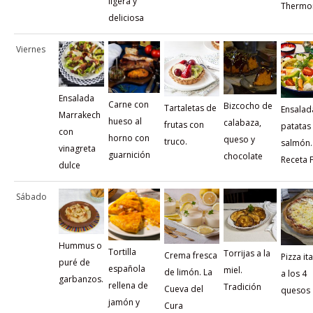
ligera y
Thermo
deliciosa
Viernes
Ensalada
Carne con
Bizcocho de
Tartaletas de
Ensalad
Marrakech
hueso al
calabaza,
frutas con
patatas
con
horno con
queso y
truco.
salmón.
vinagreta
guarnición
chocolate
Receta F
dulce
Sábado
Hummus o
Tortilla
Torrijas a la
Crema fresca
Pizza it
puré de
española
miel.
de limón. La
a los 4
garbanzos.
rellena de
Tradición
Cueva del
quesos
jamón y
Cura