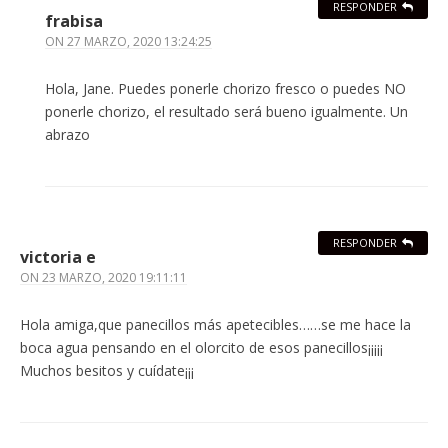
RESPONDER
frabisa
ON
27 MARZO, 2020 13:24:25
Hola, Jane. Puedes ponerle chorizo fresco o puedes NO
ponerle chorizo, el resultado será bueno igualmente. Un
abrazo
RESPONDER
victoria e
ON
23 MARZO, 2020 19:11:11
Hola amiga,que panecillos más apetecibles……se me hace la
boca agua pensando en el olorcito de esos panecillos¡¡¡¡¡
Muchos besitos y cuídate¡¡¡