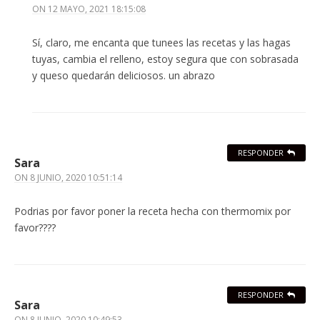
ON
12 MAYO, 2021 18:15:08
Sí, claro, me encanta que tunees las recetas y las hagas
tuyas, cambia el relleno, estoy segura que con sobrasada
y queso quedarán deliciosos. un abrazo
RESPONDER
Sara
ON
8 JUNIO, 2020 10:51:14
Podrias por favor poner la receta hecha con thermomix por
favor????
RESPONDER
Sara
ON
8 JUNIO, 2020 10:49:53