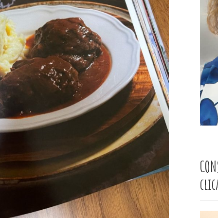
CON
cli