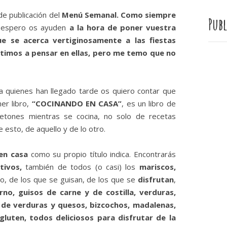
e publicación del
Menú Semanal. Como siempre
Publ
 espero os ayuden
a la hora de poner vuestra
e se acerca vertiginosamente a las fiestas
stimos a pensar en ellas, pero me temo que no
ra quienes han llegado tarde os quiero contar que
er libro,
“COCINANDO EN CASA”
, es un libro de
retones mientras se cocina, no solo de recetas
 esto, de aquello y de lo otro.
en casa
como su propio título indica. Encontrarás
tivos,
también de todos (o casi) los
mariscos,
o, de los que se guisan, de los que se
disfrutan
,
no, guisos de carne y de costilla, verduras,
s de verduras y quesos, bizcochos, madalenas,
 gluten, todos deliciosos para disfrutar de la