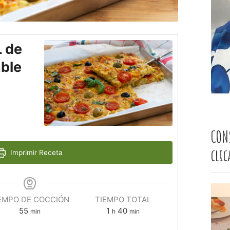
 de
able
CON
cli
Imprimir Receta
EMPO DE COCCIÓN
TIEMPO TOTAL
55
1
40
min
h
min