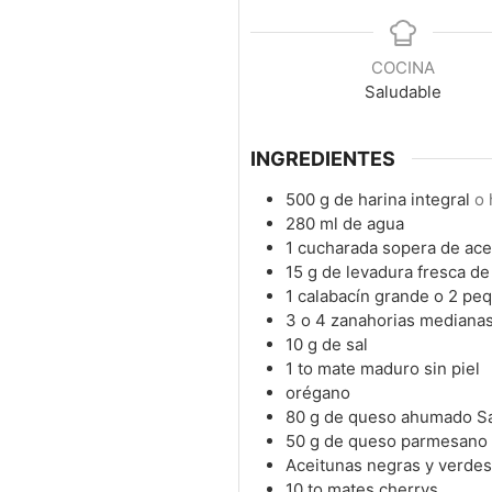
COCINA
Saludable
INGREDIENTES
500
g
de harina integral
o 
280
ml
de agua
1
cucharada sopera de acei
15
g
de levadura fresca de
1
calabacín grande o 2 pe
3
o 4 zanahorias mediana
10
g
de sal
1 to
mate maduro sin piel
orégano
80
g
de queso ahumado Sa
50
g
de queso parmesano 
Aceitunas negras y verdes
10 to
mates cherrys