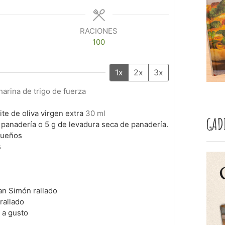
RACIONES
100
1x
2x
3x
harina de trigo de fuerza
te de oliva virgen extra
30 ml
GAD
 panadería o 5 g de levadura seca de panadería.
queños
s
n Simón rallado
rallado
 a gusto