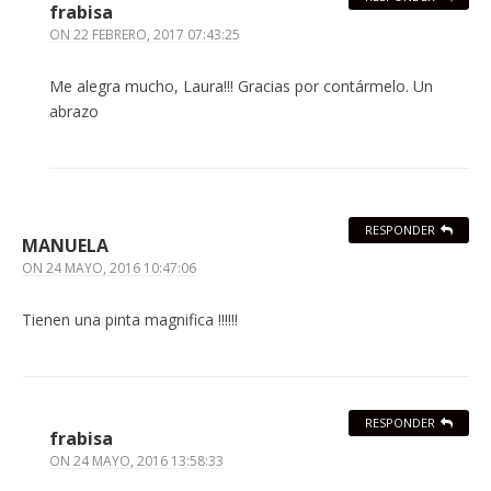
frabisa
ON
22 FEBRERO, 2017 07:43:25
Me alegra mucho, Laura!!! Gracias por contármelo. Un
abrazo
RESPONDER
MANUELA
ON
24 MAYO, 2016 10:47:06
Tienen una pinta magnifica !!!!!!
RESPONDER
frabisa
ON
24 MAYO, 2016 13:58:33