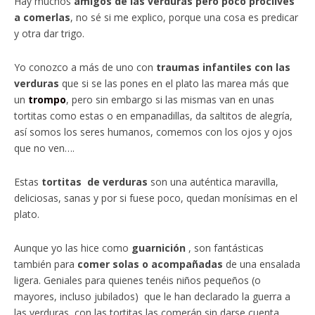
Hay muchos
amigos de las verduras pero poco proclives
a comerlas
, no sé si me explico, porque una cosa es predicar
y otra dar trigo.
Yo conozco a más de uno con
traumas infantiles con las
verduras
que si se las pones en el plato las marea más que
un
trompo
, pero sin embargo si las mismas van en unas
tortitas como estas o en empanadillas, da saltitos de alegría,
así somos los seres humanos, comemos con los ojos y ojos
que no ven….
Estas
tortitas de verduras
son una auténtica maravilla,
deliciosas, sanas y por si fuese poco, quedan monísimas en el
plato.
Aunque yo las hice como
guarnición
, son fantásticas
también para
comer solas o acompañadas
de una ensalada
ligera. Geniales para quienes tenéis niños pequeños (o
mayores, incluso jubilados) que le han declarado la guerra a
las verduras, con las tortitas las comerán sin darse cuenta.