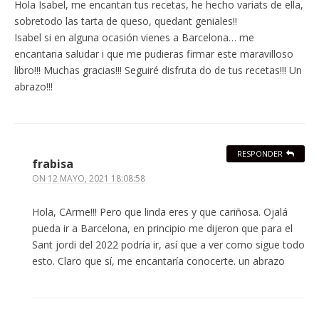
Hola Isabel, me encantan tus recetas, he hecho variats de ella,
sobretodo las tarta de queso, quedant geniales!!
Isabel si en alguna ocasión vienes a Barcelona… me
encantaria saludar i que me pudieras firmar este maravilloso
libro!!! Muchas gracias!!! Seguiré disfruta do de tus recetas!!! Un
abrazo!!!
RESPONDER
frabisa
ON
12 MAYO, 2021 18:08:58
Hola, CArme!!! Pero que linda eres y que cariñosa. Ojalá
pueda ir a Barcelona, en principio me dijeron que para el
Sant jordi del 2022 podría ir, así que a ver como sigue todo
esto. Claro que sí, me encantaría conocerte. un abrazo