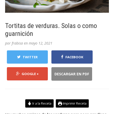
Tortitas de verduras. Solas o como
guarnición
por
frabisa
en
mayo 12, 2021
TWITTER
FACEBOOK
GOOGLE +
DESCARGAR EN PDF
Ir a la Receta
Imprimir Receta