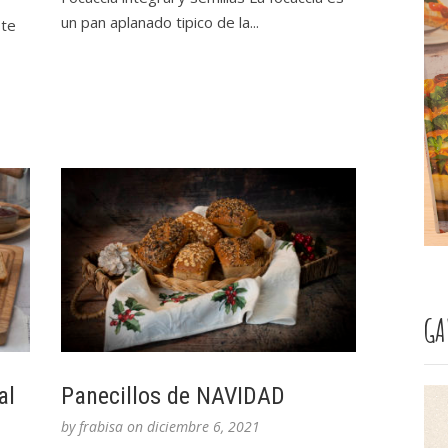
un pan aplanado tipico de la...
ste
GA
al
Panecillos de NAVIDAD
by
frabisa
on
diciembre 6, 2021