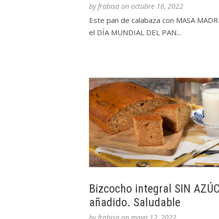
by
frabisa
on
octubre 16, 2022
Este pan de calabaza con MASA MADR
el DÍA MUNDIAL DEL PAN...
Bizcocho integral SIN AZÚ
añadido. Saludable
by
frabisa
on
mayo 12, 2022