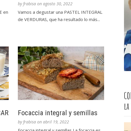
by
frabisa
on
agosto 30, 2022
E en
Vamos a degustar una PASTEL INTEGRAL
de VERDURAS, que ha resultado lo más...
CO
la
CAR
Focaccia integral y semillas
by
frabisa
on
abril 19, 2022
Focaccia integral y semillas La focaccia es