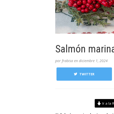
Salmón marina
por
frabisa
en
diciembre 1, 2024
TWITTER
Ir a la 