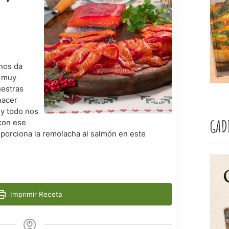
 nos da
e muy
uestras
hacer
 y todo nos
GAD
con ese
porciona la remolacha al salmón en este
Imprimir Receta