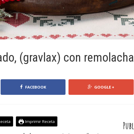
do, (gravlax) con remolacha
FACEBOOK
GOOGLE +
Receta
Imprimir Receta
Publ