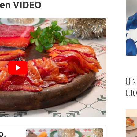
 en VIDEO
CON
cli
o,