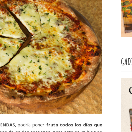
GAD
IENDAS
, podría poner
fruta todos los días que
 una de las dos secciones, pero este es un blog de