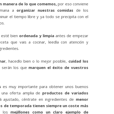
an manera de lo que comemos,
por eso conviene
semana a
organizar nuestras comidas
de los
nuir el tiempo libre y ya todo se precipita con el
os.
e esté bien
ordenada y limpia
antes de empezar
eceta que vais a cocinar, leedla con atención y
gredientes.
nar
, hacedlo bien o lo mejor posible,
cuidad los
 serán los que
marquen el éxito de vuestros
s
es muy importante para obtener unos buenos
ay una oferta amplia de
productos de variados
á ajustado, céntrate en ingredientes de
menor
 los de temporada tienen siempre un coste más
o los
mejillones como un claro ejemplo de