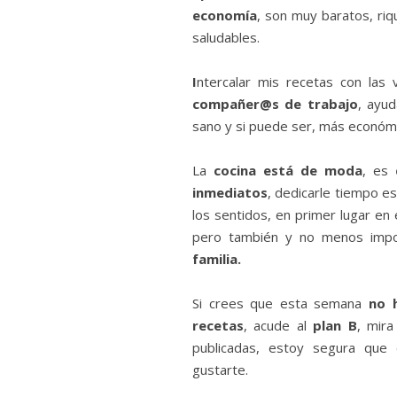
economía
, son muy baratos, riq
saludables.
I
ntercalar mis recetas con las
compañer@s de trabajo
, ayu
sano y si puede ser, más económ
La
cocina está de moda
, es
inmediatos
, dedicarle tiempo e
los sentidos, en primer lugar en 
pero también y no menos imp
familia.
Si crees que esta semana
no 
recetas
, acude al
plan B
, mir
publicadas, estoy segura que 
gustarte.