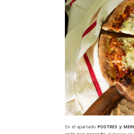
En el apartado
POSTRES y MER
es lo que procede
, al menos en