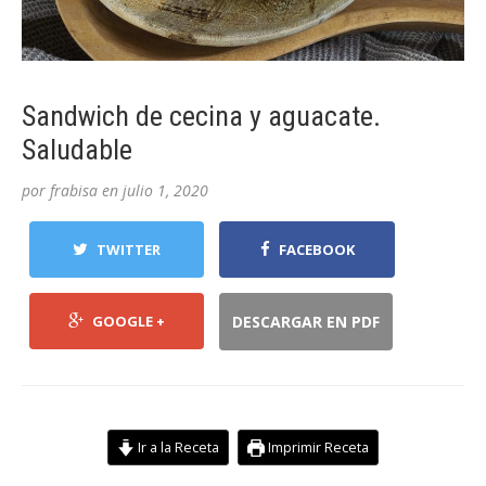
Sandwich de cecina y aguacate.
Saludable
por
frabisa
en
julio 1, 2020
TWITTER
FACEBOOK
GOOGLE +
DESCARGAR EN PDF
Ir a la Receta
Imprimir Receta