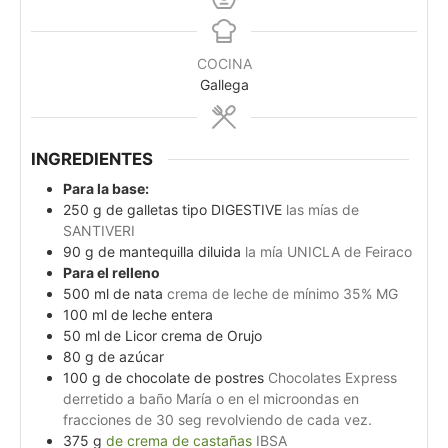
COCINA
Gallega
INGREDIENTES
Para la base:
250
g
de galletas tipo DIGESTIVE
las mías de
SANTIVERI
90
g
de mantequilla diluida
la mía UNICLA de Feiraco
Para el relleno
500
ml
de nata
crema de leche de mínimo 35% MG
100
ml
de leche entera
50
ml
de Licor crema de Orujo
80
g
de azúcar
100
g
de chocolate de postres
Chocolates Express
derretido a baño María o en el microondas en
fracciones de 30 seg revolviendo de cada vez.
375
g
de crema de castañas
IBSA