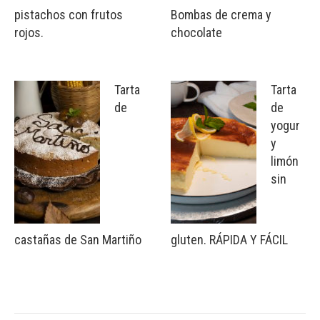
pistachos con frutos
Bombas de crema y
rojos.
chocolate
Tarta
Tarta
de
de
yogur
y
limón
sin
castañas de San Martiño
gluten. RÁPIDA Y FÁCIL