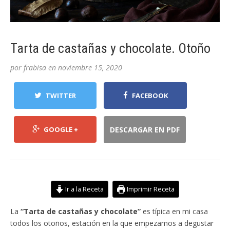
Tarta de castañas y chocolate. Otoño
por
frabisa
en
noviembre 15, 2020
TWITTER
FACEBOOK
GOOGLE +
DESCARGAR EN PDF
Ir a la Receta
Imprimir Receta
La
“Tarta de castañas y chocolate”
es típica en mi casa
todos los otoños, estación en la que empezamos a degustar