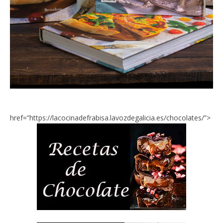
href=”https://lacocinadefrabisa.lavozdegalicia.es/chocolates/”>