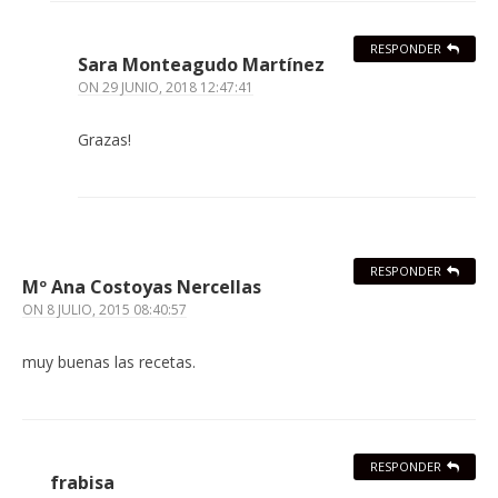
RESPONDER
Sara Monteagudo Martínez
ON
29 JUNIO, 2018 12:47:41
Grazas!
RESPONDER
Mº Ana Costoyas Nercellas
ON
8 JULIO, 2015 08:40:57
muy buenas las recetas.
RESPONDER
frabisa