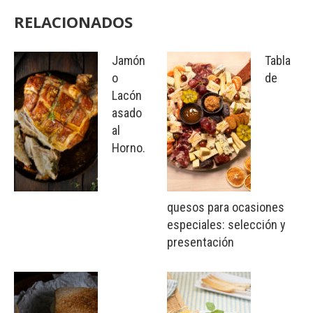
RELACIONADOS
Jamón
Tabla
o
de
Lacón
asado
al
Horno.
quesos para ocasiones
especiales: selección y
presentación