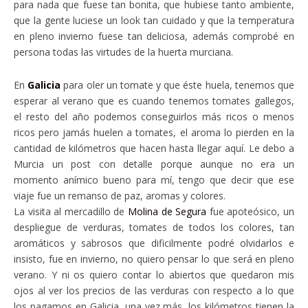
para nada que fuese tan bonita, que hubiese tanto ambiente,
que la gente luciese un look tan cuidado y que la temperatura
en pleno invierno fuese tan deliciosa, además comprobé en
persona todas las virtudes de la huerta murciana.
En
Galicia
para oler un tomate y que éste huela, tenemos que
esperar al verano que es cuando tenemos tomates gallegos,
el resto del año podemos conseguirlos más ricos o menos
ricos pero jamás huelen a tomates, el aroma lo pierden en la
cantidad de kilómetros que hacen hasta llegar aquí. Le debo a
Murcia un post con detalle porque aunque no era un
momento anímico bueno para mí, tengo que decir que ese
viaje fue un remanso de paz, aromas y colores.
La visita al mercadillo de
Molina de Segura
fue apoteósico, un
despliegue de verduras, tomates de todos los colores, tan
aromáticos y sabrosos que dificilmente podré olvidarlos e
insisto, fue en invierno, no quiero pensar lo que será en pleno
verano. Y ni os quiero contar lo abiertos que quedaron mis
ojos al ver los precios de las verduras con respecto a lo que
los pagamos en Galicia, una vez más, los kilómetros tienen la