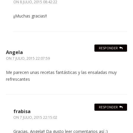
ON
8 JULIO, 2015 08:42:22
¡¡Muchas gracias!!
RESPONDER
Angela
ON
7 JULIO, 2015 22:07:59
Me parecen unas recetas fantásticas y las ensaladas muy
refrescantes
RESPONDER
frabisa
ON
7 JULIO, 2015 22:15:02
Gracias, Angela!! Da gusto leer comentarios así ;)