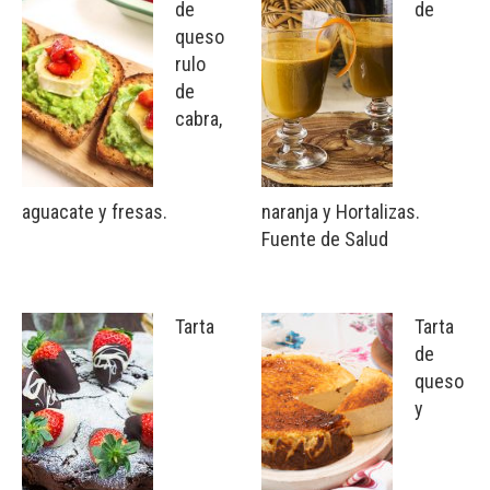
de
de
queso
rulo
de
cabra,
aguacate y fresas.
naranja y Hortalizas.
Fuente de Salud
Tarta
Tarta
de
queso
y