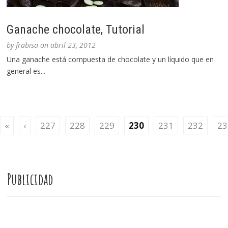
Ganache chocolate, Tutorial
by
frabisa
on
abril 23, 2012
Una ganache está compuesta de chocolate y un líquido que en
general es...
«
‹
227
228
229
230
231
232
23
Publicidad