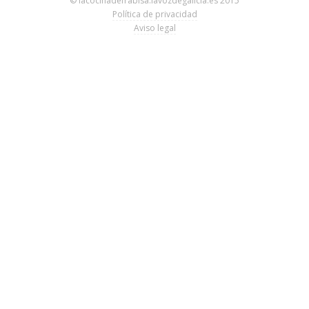
© lacocinadefrabisa.lavozdegalicia.es 2015
Política de privacidad
Aviso legal