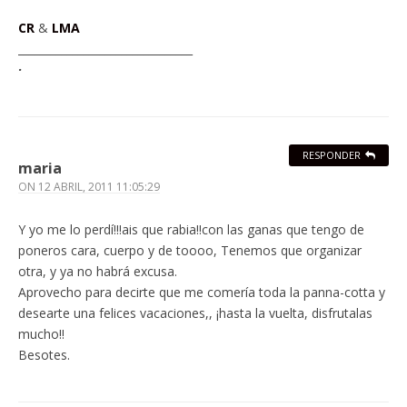
CR
&
LMA
________________________________
·
RESPONDER
maria
ON
12 ABRIL, 2011 11:05:29
Y yo me lo perdí!!!ais que rabia!!con las ganas que tengo de
poneros cara, cuerpo y de toooo, Tenemos que organizar
otra, y ya no habrá excusa.
Aprovecho para decirte que me comería toda la panna-cotta y
desearte una felices vacaciones,, ¡hasta la vuelta, disfrutalas
mucho!!
Besotes.