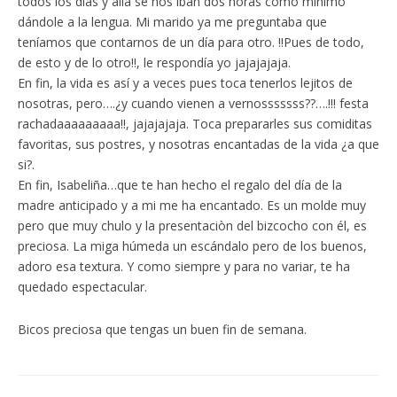
todos los días y allá se nos iban dos horas como mínimo
dándole a la lengua. Mi marido ya me preguntaba que
teníamos que contarnos de un día para otro. !!Pues de todo,
de esto y de lo otro!!, le respondía yo jajajajaja.
En fin, la vida es así y a veces pues toca tenerlos lejitos de
nosotras, pero….¿y cuando vienen a vernosssssss??….!!! festa
rachadaaaaaaaaa!!, jajajajaja. Toca prepararles sus comiditas
favoritas, sus postres, y nosotras encantadas de la vida ¿a que
si?.
En fin, Isabeliña…que te han hecho el regalo del día de la
madre anticipado y a mi me ha encantado. Es un molde muy
pero que muy chulo y la presentaciòn del bizcocho con él, es
preciosa. La miga húmeda un escándalo pero de los buenos,
adoro esa textura. Y como siempre y para no variar, te ha
quedado espectacular.
Bicos preciosa que tengas un buen fin de semana.