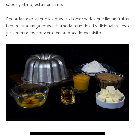
sabor y ritmo, está riquísimo.
Recordad eso sí, que las masas abizcochadas que llevan frutas
tienen una miga más húmeda que los tradicionales, eso
justamente los convierte en un bocado exquisito.