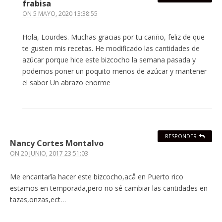
frabisa
ON
5 MAYO, 2020 13:38:55
Hola, Lourdes. Muchas gracias por tu cariño, feliz de que
te gusten mis recetas. He modificado las cantidades de
azúcar porque hice este bizcocho la semana pasada y
podemos poner un poquito menos de azúcar y mantener
el sabor Un abrazo enorme
RESPONDER
Nancy Cortes Montalvo
ON
20 JUNIO, 2017 23:51:03
Me encantarîa hacer este bizcocho,acå en Puerto rico
estamos en temporada,pero no sé cambiar las cantidades en
tazas,onzas,ect…