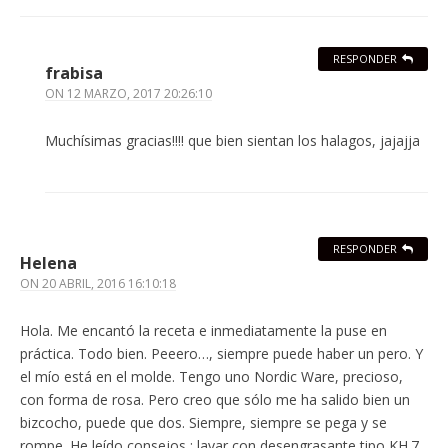
RESPONDER
frabisa
ON
12 MARZO, 2017 20:26:10
Muchísimas gracias!!!! que bien sientan los halagos, jajajja
RESPONDER
Helena
ON
20 ABRIL, 2016 16:10:18
Hola. Me encantó la receta e inmediatamente la puse en
práctica. Todo bien. Peeero…, siempre puede haber un pero. Y
el mío está en el molde. Tengo uno Nordic Ware, precioso,
con forma de rosa. Pero creo que sólo me ha salido bien un
bizcocho, puede que dos. Siempre, siempre se pega y se
rompe. He leído consejos : lavar con desengrasante tipo KH.7,