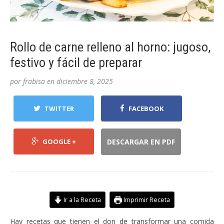
Rollo de carne relleno al horno: jugoso,
festivo y fácil de preparar
por
frabisa
en
diciembre 8, 2025
TWITTER
FACEBOOK
GOOGLE +
DESCARGAR EN PDF
Ir a la Receta
Imprimir Receta
Hay recetas que tienen el don de transformar una comida