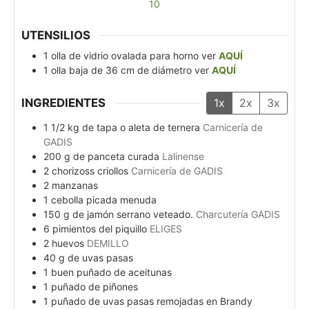
10
UTENSILIOS
1 olla de vidrio ovalada para horno
ver
AQUÍ
1 olla baja de 36 cm de diámetro
ver
AQUÍ
INGREDIENTES
1x
2x
3x
1 1/2
kg
de tapa o aleta de ternera
Carnicería de
GADIS
200
g
de panceta curada
Lalinense
2
chorizoss criollos
Carnicería de GADIS
2
manzanas
1
cebolla picada menuda
150
g
de jamón serrano veteado.
Charcutería GADIS
6
pimientos del piquillo
ELIGES
2
huevos
DEMILLO
40
g
de uvas pasas
1
buen
puñado de aceitunas
1
puñado de piñones
1
puñado de uvas pasas remojadas en Brandy