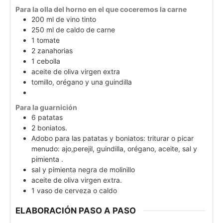
Para la olla del horno en el que coceremos la carne
200
ml
de vino tinto
250
ml
de caldo de carne
1
tomate
2
zanahorias
1
cebolla
aceite de oliva virgen extra
tomillo, orégano y una guindilla
Para la guarnición
6
patatas
2
boniatos.
Adobo para las patatas y boniatos: triturar o picar
menudo: ajo,perejil, guindilla, orégano, aceite, sal y
pimienta .
sal y pimienta negra de molinillo
aceite de oliva virgen extra.
1
vaso de cerveza o caldo
ELABORACIÓN PASO A PASO