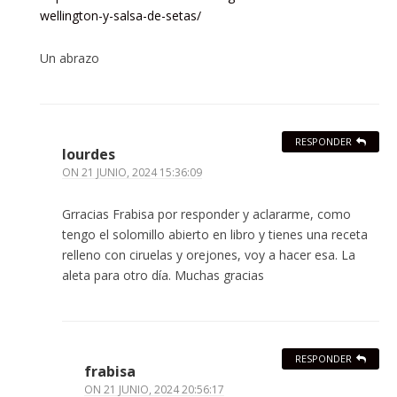
wellington-y-salsa-de-setas/
Un abrazo
RESPONDER
lourdes
ON
21 JUNIO, 2024 15:36:09
Grracias Frabisa por responder y aclararme, como
tengo el solomillo abierto en libro y tienes una receta
relleno con ciruelas y orejones, voy a hacer esa. La
aleta para otro día. Muchas gracias
RESPONDER
frabisa
ON
21 JUNIO, 2024 20:56:17