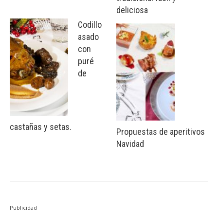
deliciosa
Codillo
asado
con
puré
de
castañas y setas.
Propuestas de aperitivos
Navidad
Publicidad