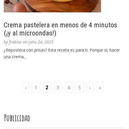
Crema pastelera en menos de 4 minutos
(¡y al microondas!)
by
frabisa
on
julio 24, 2025
¿Repostera con prisas? Esta receta es para ti. Porque sí, hacer
una crema...
‹
1
2
3
4
5
›
»
Publicidad