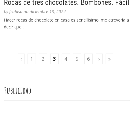
Rocas de tres chocolates. Bombones. Fácil
by
frabisa
on
diciembre 13, 2024
Hacer rocas de chocolate en casa es sencillísimo; me atrevería a
decir que...
‹
1
2
3
4
5
6
›
»
Publicidad