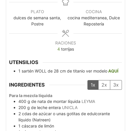
PLATO
COCINA
dulces de semana santa,
cocina mediterranea, Dulce
Postre
Repostería
RACIONES
4
torrijas
UTENSILIOS
1 sartén WOLL de 28 cm de titanio
ver modelo
AQUÍ
INGREDIENTES
1x
2x
3x
Para la mezcla líquida
400
g
de nata de montar líquida
LEYMA
200
g
de leche entera
UNICLA
2
cdas
de azúcar o unas gotitas de edulcorante
líquido (Natreen)
1
cáscara
de limón