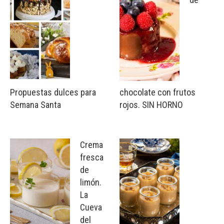
Propuestas dulces para
chocolate con frutos
Semana Santa
rojos. SIN HORNO
Crema
fresca
de
limón.
La
Cueva
del