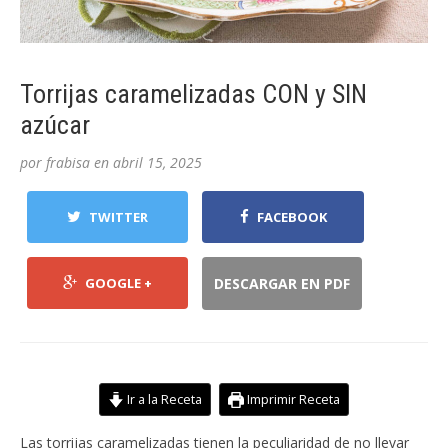
Torrijas caramelizadas CON y SIN
azúcar
por
frabisa
en
abril 15, 2025
TWITTER
FACEBOOK
GOOGLE +
DESCARGAR EN PDF
Ir a la Receta
Imprimir Receta
Las torrijas caramelizadas tienen la peculiaridad de no llevar