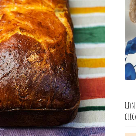
CON
cli