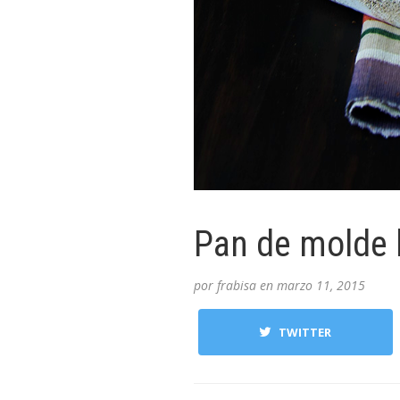
Pan de molde 
por
frabisa
en
marzo 11, 2015
TWITTER