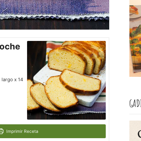
ioche
 largo x 14
GAD
Imprimir Receta