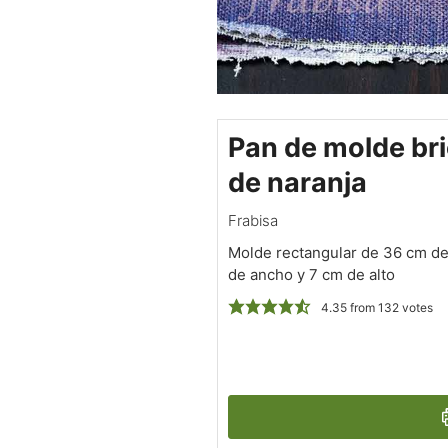
Pan de molde br
de naranja
Frabisa
Molde rectangular de 36 cm de
de ancho y 7 cm de alto
4.35
from
132
votes