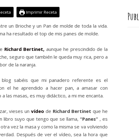
Receta
Imprimir Receta
Publ
tre un Brioche y un Pan de molde de toda la vida.
ma ha resultado el top de mis panes de molde.
de
Richard Bertinet,
aunque he prescindido de la
leche, seguro que también le queda muy rica, pero a
bor de la naranja.
 blog sabéis que mi panadero referente es el
on el he aprendido a hacer pan, a amasar con
o a las masas, es muy didáctico, a mi me encanta.
ar, vieses un
vídeo
de
Richard Bertinet
que he
un libro suyo que tengo que se llama,
“Panes”
, es
 otra vez la masa y como la misma se va volviendo
e verdad. Después de ver el vídeo, sea la hora que