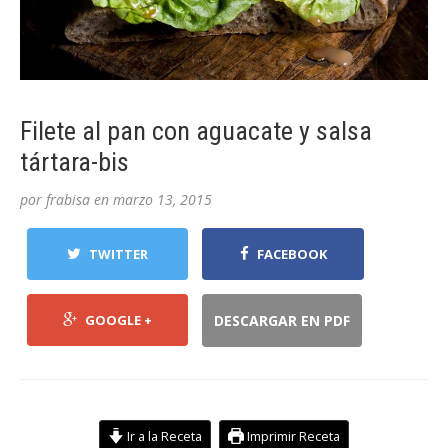
Filete al pan con aguacate y salsa
tártara-bis
por
frabisa
en
marzo 13, 2015
TWITTER
FACEBOOK
GOOGLE +
DESCARGAR EN PDF
Ir a la Receta
Imprimir Receta