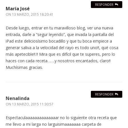
RESPONDER
María José
ON
13 MARZO, 2015 18:20:41
Desde luego, entrar en tu maravilloso blog, ver una nueva
entrada, darle a “segur leyendo”, que invada la pantalla del
iPad este deliciosísimo bocadillo y que tu boca empiece a
generar saliva a la velocidad del rayo es todo uno!!, qué cosa
más apetecible!!.!! Mira que es difícil que te superes, pero lo
haces con cada receta…….y nosotros encantados, claro!!
Muchísimas gracias.
RESPONDER
Nenalinda
ON
13 MARZO, 2015 11:30:57
Espectaculaaaaaaaaaaaaaar no lo siguiente otra receta que
me llevo a mi larga no larguisimaaaaaaa carpeta de