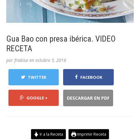
Gua Bao con presa ibérica. VIDEO
RECETA
por
frabisa
en
octubre 5, 2016
TWITTER
FACEBOOK
GOOGLE +
DESCARGAR EN PDF
Ir a la Receta
Imprimir Receta