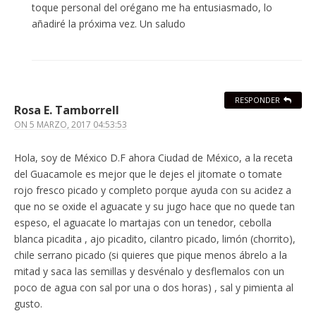
toque personal del orégano me ha entusiasmado, lo
añadiré la próxima vez. Un saludo
RESPONDER
Rosa E. Tamborrell
ON
5 MARZO, 2017 04:53:53
Hola, soy de México D.F ahora Ciudad de México, a la receta
del Guacamole es mejor que le dejes el jitomate o tomate
rojo fresco picado y completo porque ayuda con su acidez a
que no se oxide el aguacate y su jugo hace que no quede tan
espeso, el aguacate lo martajas con un tenedor, cebolla
blanca picadita , ajo picadito, cilantro picado, limón (chorrito),
chile serrano picado (si quieres que pique menos ábrelo a la
mitad y saca las semillas y desvénalo y desflemalos con un
poco de agua con sal por una o dos horas) , sal y pimienta al
gusto.