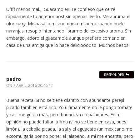
Uffff menos mal… Guacamole!!! Te confieso que cerré
rápidamente tu anterior post sin apenas leerlo. Me abruma el
olor curry. Me pasa lo mismo que a mi perra cuando huele
naranjas: resoplo intentando librarme del excesivo aroma. Sin
embargo, adoro el guacamole aunque prefiero comerlo en
casa de una amiga que lo hace deliciooooso. Muchos besos
RESPONDER
pedro
ON
7 ABRIL, 2016 20:46:42
Buena receta. Si no se tiene cilantro con abundante perejil
picado también está rico. Yo últimamente no le pongo tomate
y casi me gusta más, pero bueno, va en paladares. En mi
opinión no puede faltar la lima (si no se tiene en casa, pues
limón), la cebolla picada, la sal y el aguacate (un mexicano me
excomulgaría por no poner el jalapeño, a mí me encanta, pero