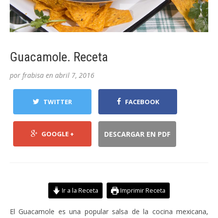
Guacamole. Receta
por
frabisa
en
abril 7, 2016
TWITTER
FACEBOOK
GOOGLE +
DESCARGAR EN PDF
Ir a la Receta
Imprimir Receta
El Guacamole es una popular salsa de la cocina mexicana,