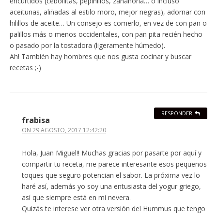
encurtidos (cebollitas, pepinillos, zanahoria… o incluso
aceitunas, aliñadas al estilo moro, mejor negras), adornar con
hilillos de aceite… Un consejo es comerlo, en vez de con pan o
palillos más o menos occidentales, con pan pita recién hecho
o pasado por la tostadora (ligeramente húmedo).
Ah! También hay hombres que nos gusta cocinar y buscar
recetas ;-)
RESPONDER
frabisa
ON
29 AGOSTO, 2017 12:42:20
Hola, Juan Miguel!! Muchas gracias por pasarte por aquí y
compartir tu receta, me parece interesante esos pequeños
toques que seguro potencian el sabor. La próxima vez lo
haré así, además yo soy una entusiasta del yogur griego,
así que siempre está en mi nevera.
Quizás te interese ver otra versión del Hummus que tengo