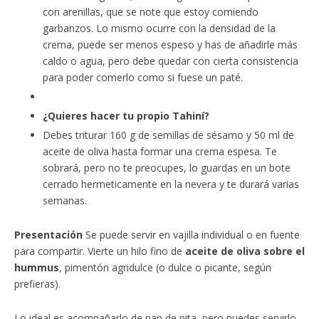
con arenillas, que se note que estoy comiendo
garbanzos. Lo mismo ocurre con la densidad de la
crema, puede ser menos espeso y has de añadirle más
caldo o agua, pero debe quedar con cierta consistencia
para poder comerlo como si fuese un paté.
¿Quieres hacer tu propio Tahiní?
Debes triturar 160 g de semillas de sésamo y 50 ml de
aceite de oliva hasta formar una crema espesa. Te
sobrará, pero no te preocupes, lo guardas en un bote
cerrado hermeticamente en la nevera y te durará varias
semanas.
Presentación
Se puede servir en vajilla individual o en fuente
para compartir. Vierte un hilo fino de
aceite de oliva sobre el
hummus
, pimentón agridulce (o dulce o picante, según
prefieras).
Lo ideal es acompañarlo de pan de pita, pero puedes servirlo