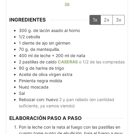
36
INGREDIENTES
1x
2x
3x
300
g.
de lacón asado al horno
1/2
cebolla
1
diente de ajo sin gérmen
70
g.
de mantequilla.
400
ml
de leche + 200 ml de nata
2
pastillas de caldo
CASERAS
o 1/2 de las compradas
90
g
de harina de trigo
Aceite de oliva virgen extra
Pimienta negra molida
Nuez moscada
Sal
Rebozar con: huevo
2 y pan rallado (en cantidad
suficiente, ya vamos viendo)
ELABORACIÓN PASO A PASO
Pon la leche con la nata al fuego con las pastillas en
cuanto tome punto de ebullición, baja el fuego a muy