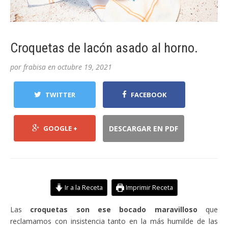
Croquetas de lacón asado al horno.
por
frabisa
en
octubre 19, 2021
TWITTER
FACEBOOK
GOOGLE +
DESCARGAR EN PDF
Ir a la Receta
Imprimir Receta
Las
croquetas son ese bocado maravilloso
que
reclamamos con insistencia tanto en la más humilde de las