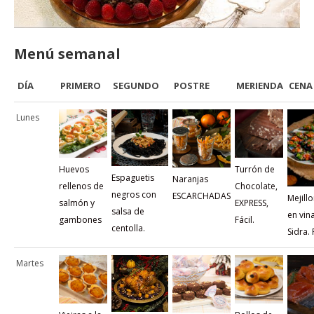
Menú semanal
DÍA
PRIMERO
SEGUNDO
POSTRE
MERIENDA
CENA
Lunes
Huevos
Turrón de
Espaguetis
Naranjas
rellenos de
Chocolate,
negros con
ESCARCHADAS
Mejill
salmón y
EXPRESS,
salsa de
en vin
gambones
Fácil.
centolla.
Sidra. 
Martes