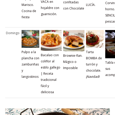
VACA en
confitadas
Corvin
Marisco.
LUCÍA.
hojaldre con
con Chocolate
horno.
Cocina de
guarnición.
SENCIL
fiesta
pescad
Domingo
Pulpo a la
Tarta
Bacalao con
Brownie-flan.
plancha con
BOMBA de
coliflor al
Mágico o
Tabla 
zamburiñas
turrón y
estilo gallego
Imposible
sus
y
chocolate.
| Receta
acomp
langostinos
¡Navidad!
tradicional
fácil y
deliciosa