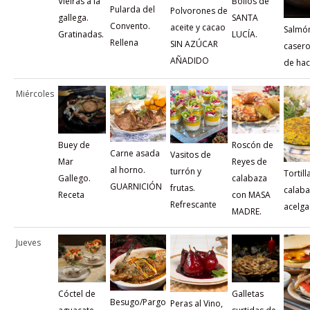
Vieiras a la
Bollos de
Pularda del
Polvorones de
gallega.
SANTA
Convento.
aceite y cacao
Salmó
Gratinadas.
LUCÍA.
Rellena
SIN AZÚCAR
casero
AÑADIDO
de hac
Miércoles
Buey de
Roscón de
Carne asada
Vasitos de
Mar
Reyes de
al horno.
turrón y
Tortill
Gallego.
calabaza
GUARNICIÓN
frutas.
calaba
Receta
con MASA
Refrescante
acelga
MADRE.
Jueves
Cóctel de
Galletas
Besugo/Pargo
Peras al Vino,