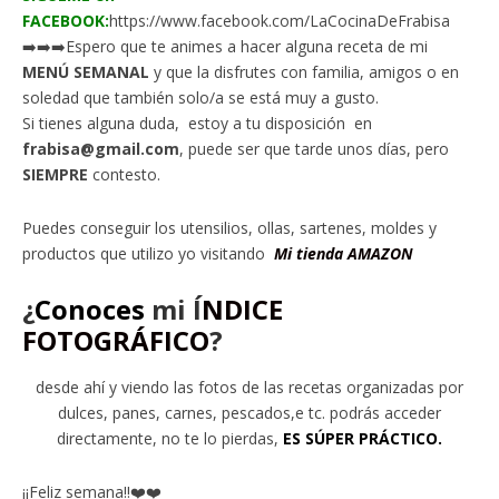
FACEBOOK:
https://www.facebook.com/LaCocinaDeFrabisa
➡️➡️➡️Espero que te animes a hacer alguna receta de mi
MENÚ SEMANAL
y que la disfrutes con familia, amigos o en
soledad que también solo/a se está muy a gusto.
Si tienes alguna duda, estoy a tu disposición en
frabisa@gmail.com
, puede ser que tarde unos días, pero
SIEMPRE
contesto.
Puedes conseguir los utensilios, ollas, sartenes, moldes y
productos que utilizo yo visitando
Mi tienda AMAZON
¿
Conoces
mi
Í
NDICE
FOTOGRÁFICO
?
desde ahí y viendo las fotos de las recetas organizadas por
dulces, panes, carnes, pescados,e tc. podrás acceder
directamente, no te lo pierdas,
ES SÚPER PRÁCTICO.
¡¡Feliz semana!!❤️❤️