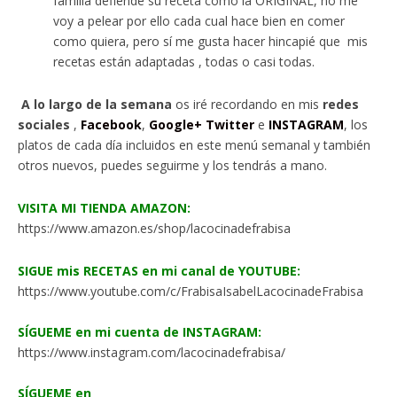
familia defiende su receta como la ORIGINAL, no me
voy a pelear por ello cada cual hace bien en comer
como quiera, pero sí me gusta hacer hincapié que mis
recetas están adaptadas , todas o casi todas.
A lo largo de la semana
os iré recordando en mis
redes
sociales
,
Facebook
,
Google+
Twitter
e
INSTAGRAM
, los
platos de cada día incluidos en este menú semanal y también
otros nuevos, puedes seguirme y los tendrás a mano.
VISITA MI TIENDA AMAZON:
https://www.amazon.es/shop/lacocinadefrabisa
SIGUE mis RECETAS en mi canal de YOUTUBE:
https://www.youtube.com/c/FrabisaIsabelLacocinadeFrabisa
SÍGUEME en mi cuenta de INSTAGRAM:
https://www.instagram.com/lacocinadefrabisa/
SÍGUEME en