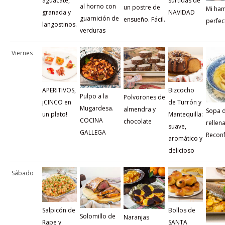
aguacate,
surtidas de
al horno con
un postre de
Mi ha
granada y
NAVIDAD
guarnición de
ensueño. Fácil.
perfec
langostinos.
verduras
Viernes
APERITIVOS,
Bizcocho
Pulpo a la
Polvorones de
¡CINCO en
de Turrón y
Mugardesa.
almendra y
Sopa d
un plato!
Mantequilla:
COCINA
chocolate
rellena
suave,
GALLEGA
Reconf
aromático y
delicioso
Sábado
Salpicón de
Bollos de
Solomillo de
Naranjas
Rape y
SANTA