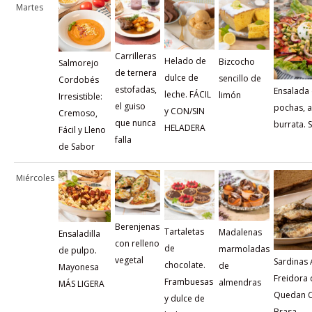
Martes
Carrilleras
Helado de
Bizcocho
Salmorejo
de ternera
dulce de
sencillo de
Cordobés
estofadas,
Ensalada
leche. FÁCIL
limón
Irresistible:
el guiso
pochas, a
y CON/SIN
Cremoso,
que nunca
burrata.
HELADERA
Fácil y Lleno
falla
de Sabor
Miércoles
Berenjenas
Tartaletas
Madalenas
Ensaladilla
con relleno
de
marmoladas
de pulpo.
vegetal
Sardinas
chocolate.
de
Mayonesa
Freidora 
Frambuesas
almendras
MÁS LIGERA
Quedan C
y dulce de
Brasa