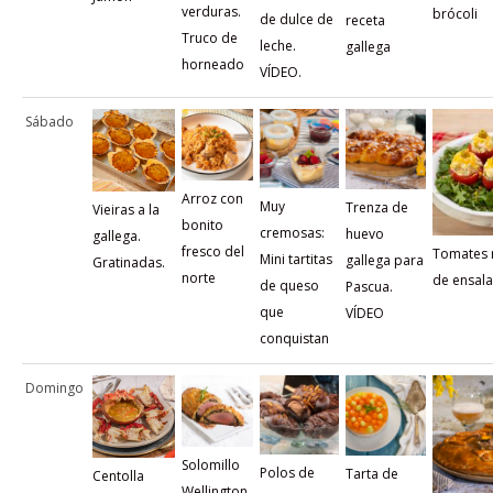
verduras.
brócoli
de dulce de
receta
Truco de
leche.
gallega
horneado
VÍDEO.
Sábado
Arroz con
Muy
Trenza de
Vieiras a la
bonito
cremosas:
huevo
gallega.
fresco del
Tomates 
Mini tartitas
gallega para
Gratinadas.
norte
de ensalad
de queso
Pascua.
que
VÍDEO
conquistan
Domingo
Solomillo
Polos de
Tarta de
Centolla
Wellington