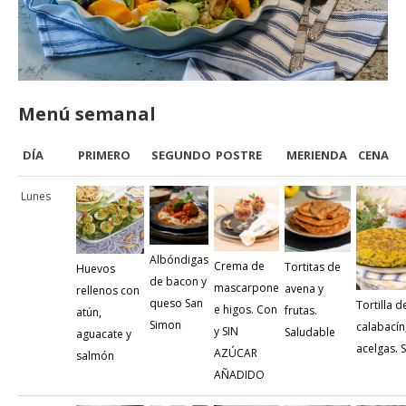
Menú semanal
DÍA
PRIMERO
SEGUNDO
POSTRE
MERIENDA
CENA
Lunes
Albóndigas
Crema de
Tortitas de
Huevos
de bacon y
mascarpone
avena y
rellenos con
queso San
Tortilla d
e higos. Con
frutas.
atún,
Simon
calabacín
y SIN
Saludable
aguacate y
acelgas. 
AZÚCAR
salmón
AÑADIDO