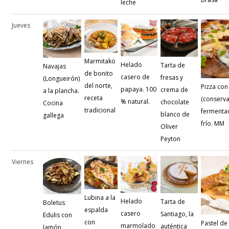
leche
Jueves
Marmitako
Helado
Tarta de
Navajas
de bonito
casero de
fresas y
(Longueirón)
del norte,
Pizza co
papaya. 100
crema de
a la plancha.
receta
(conserva
% natural.
chocolate
Cocina
tradicional
fermenta
blanco de
gallega
frío. MM
Oliver
Peyton
Viernes
Lubina a la
Helado
Tarta de
Boletus
espalda
casero
Santiago, la
Edulis con
con
Pastel de
marmolado
auténtica
Jamón