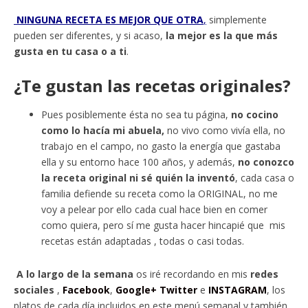
NINGUNA RECETA ES MEJOR QUE OTRA
,
simplemente
pueden ser diferentes, y si acaso,
la mejor es la que más
gusta en tu casa o a ti
.
¿Te gustan las recetas originales?
Pues posiblemente ésta no sea tu página,
no cocino
como lo hacía mi abuela,
no vivo como vivía ella, no
trabajo en el campo, no gasto la energía que gastaba
ella y su entorno hace 100 años, y además,
no conozco
la receta original ni sé quién la inventó
, cada casa o
familia defiende su receta como la ORIGINAL, no me
voy a pelear por ello cada cual hace bien en comer
como quiera, pero sí me gusta hacer hincapié que mis
recetas están adaptadas , todas o casi todas.
A lo largo de la semana
os iré recordando en mis
redes
sociales
,
Facebook
,
Google+
Twitter
e
INSTAGRAM
, los
platos de cada día incluidos en este menú semanal y también