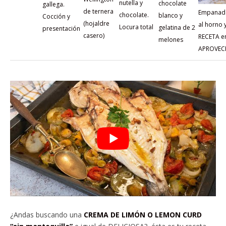
nutella y
chocolate
gallega.
de ternera
Empanada
chocolate.
blanco y
Cocción y
(hojaldre
al horno 
Locura total
gelatina de 2
presentación
casero)
RECETA e
melones
APROVEC
¿Andas buscando una
CREMA DE LIMÓN O LEMON CURD