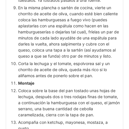
tuéstalos. Ya tostados pásalos a una fuente.
En la misma plancha o sartén de cocina, vierte un
chorrito de aceite de oliva, cuando esté bien caliente
coloca las hamburguesas a fuego vivo (puedes
aplastarlas con una espátula como hacen en las
hamburgueserías o dejarlas tal cual), fríelas un par de
minutos de cada lado ayudáte de una espátula para
darles la vuelta, ahora salpimenta y cubre con el
queso, coloca una tapa a la sartén (así ayudamos al
queso a que se funda) otro par de minutos y listo.
Corta la lechuga y el tomate, espolvorea sal y un
chorrito de aceite de oliva, queda más rico si lo
aliñamos antes de ponerlo sobre el pan.
Montaje
Coloca sobre la base del pan tostado unas hojas de
lechuga, después dos o tres rodajas finas de tomate,
a continuación la hamburguesa con el queso, el jamón
serrano, una buena cantidad de cebolla
caramelizada, cierra con la tapa de pan.
Acompaña con ketchup, mayonesa, mostaza, a
gusto.