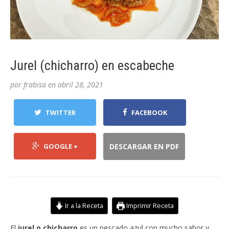
Jurel (chicharro) en escabeche
por
frabisa
en
abril 28, 2021
TWITTER
FACEBOOK
GOOGLE +
DESCARGAR EN PDF
Ir a la Receta
Imprimir Receta
El
jurel o chicharro
es un pescado azul con mucho sabor y