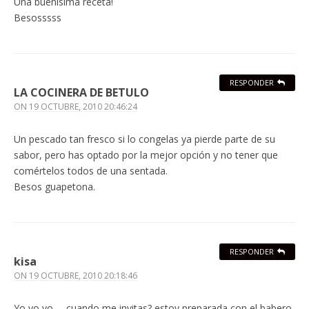
Una buenisima receta!
Besosssss
RESPONDER
LA COCINERA DE BETULO
ON
19 OCTUBRE, 2010 20:46:24
Un pescado tan fresco si lo congelas ya pierde parte de su
sabor, pero has optado por la mejor opción y no tener que
comértelos todos de una sentada.
Besos guapetona.
RESPONDER
kisa
ON
19 OCTUBRE, 2010 20:18:46
Yo yo yo … cuando me invitas? estoy preparada con el babero