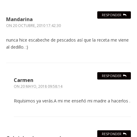
RESPONDER
Mandarina
ON
20 OCTUBRE, 2010 17:42:30
nunca hice escabeche de pescados así que la receta me viene
al dedillo. :)
RESPONDER
Carmen
ON
20 MAYO, 2018 09:58:14
Riquísimos ya verás.A mi me enseñó mi madre a hacerlos .
RESPONDER