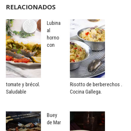
RELACIONADOS
Lubina
al
horno
con
tomate y brécol.
Risotto de berberechos .
Saludable
Cocina Gallega.
Buey
de Mar