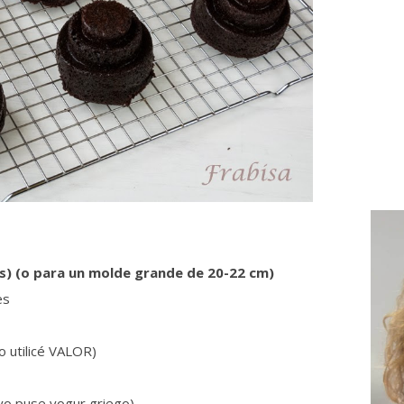
es) (o para un molde grande de 20-22 cm)
es
o utilicé VALOR)
yo puse yogur griego)