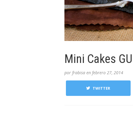
Mini Cakes GU
por
frabisa
en
febrero 27, 2014
TWITTER