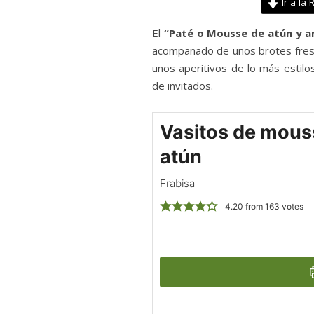
Ir a la 
El
“Paté o Mousse de atún y a
acompañado de unos brotes fres
unos aperitivos de lo más estil
de invitados.
Vasitos de mous
atún
Frabisa
4.20
from
163
votes