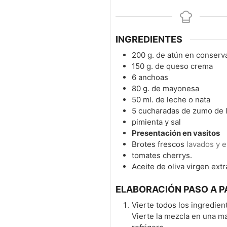
INGREDIENTES
200
g.
de atún en conserv
150
g.
de queso crema
6
anchoas
80
g.
de mayonesa
50
ml.
de leche o nata
5
cucharadas de zumo de 
pimienta y sal
Presentación en vasitos
Brotes frescos
lavados y 
tomates cherrys.
Aceite de oliva virgen extr
ELABORACIÓN PASO A P
Vierte todos los ingredien
Vierte la mezcla en una ma