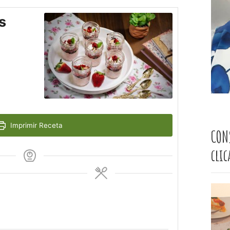
s
Imprimir Receta
CON
cli