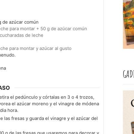
 de azúcar común
eche para montar + 50 g de azúcar común
 cucharadas de leche
che para montar y azúcar al gusto
menudo.
ena
GAD
ASO
etira el pedúnculo y córtalas en 3 o 4 trozos,
lvorea el azúcar moreno y el vinagre de módena
dia hora.
 las fresas y guarda el vinagre y el azúcar del
00 g de las fresas que usaremos para decorar y