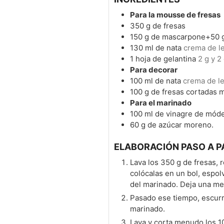
Para la mousse de fresas
350
g
de fresas
150
g
de mascarpone+50 g
130
ml
de nata
crema de l
1
hoja de gelantina
2 g y 2
Para decorar
100
ml
de nata
crema de le
100
g
de fresas cortadas 
Para el marinado
100
ml
de vinagre de mód
60
g
de azúcar moreno.
ELABORACIÓN PASO A P
Lava los 350 g de fresas, r
colócalas en un bol, espo
del marinado. Deja una me
Pasado ese tiempo, escurre
marinado.
Lava y corta menudo los 1