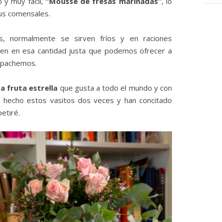
 y muy fácil,
“Mousse de fresas marinadas”
, lo
tus comensales.
, normalmente se sirven fríos y en raciones
ten en esa cantidad justa que podemos ofrecer a
empachemos.
a fruta estrella
que gusta a todo el mundo y con
 hecho estos vasitos dos veces y han concitado
etiré.