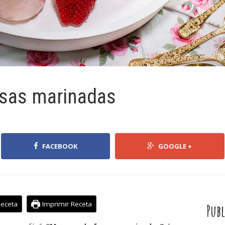
sas marinadas
FACEBOOK
GOOGLE +
Receta
Imprimir Receta
Publ