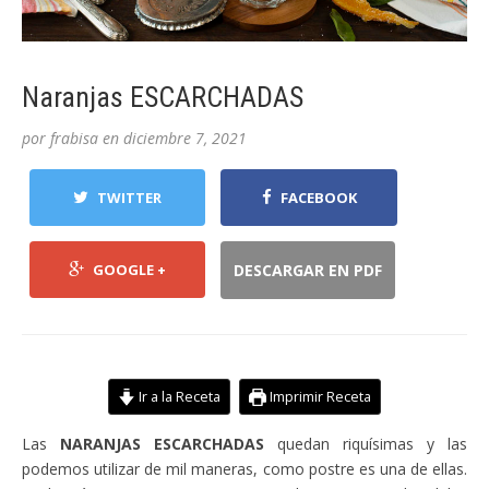
Naranjas ESCARCHADAS
por
frabisa
en
diciembre 7, 2021
TWITTER
FACEBOOK
GOOGLE +
DESCARGAR EN PDF
Ir a la Receta
Imprimir Receta
Las
NARANJAS ESCARCHADAS
quedan riquísimas y las
podemos utilizar de mil maneras, como postre es una de ellas.