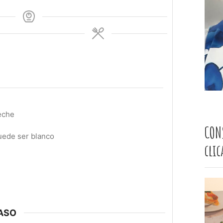
eche
CON
uede ser blanco
cli
ASO