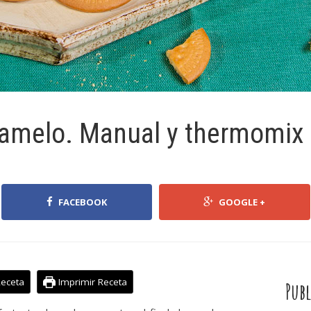
aramelo. Manual y thermomix
FACEBOOK
GOOGLE +
Receta
Imprimir Receta
Publ