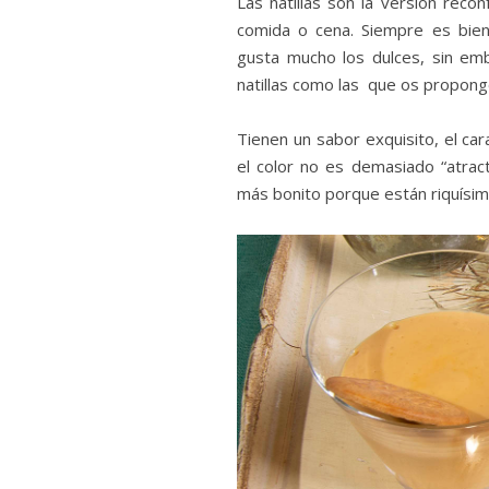
Las natillas son la versión reco
comida o cena. Siempre es bie
gusta mucho los dulces, sin e
natillas como las que os propong
Tienen un sabor exquisito, el c
el color no es demasiado “atrac
más bonito porque están riquísim