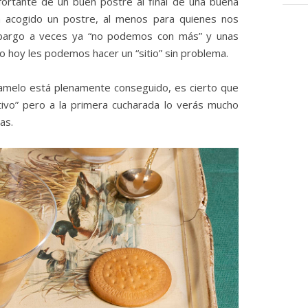
nfortante de un buen postre al final de una buena
n acogido un postre, al menos para quienes nos
mbargo a veces ya “no podemos con más” y unas
o hoy les podemos hacer un “sitio” sin problema.
aramelo está plenamente conseguido, es cierto que
tivo” pero a la primera cucharada lo verás mucho
as.