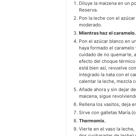
Diluye la maizena en un po
Reserva.
Pon la leche con el azúcar 
moderado.
Mientras haz el caramelo.
Pon el azúcar blanco en u
haya formado el caramelo y
cuidado de no quemarte, añ
efecto del choque térmico 
está bien así, revuelve c
integrado la nata con el c
calentar la leche, mezcla c
Añade ahora y sin dejar de
maicena, sigue revolviend
Rellena los vasitos, deja e
Sirve con galletas María.(o
Thermomix.
Vierte en el vaso la leche, 
dos cucharadas de leche) y