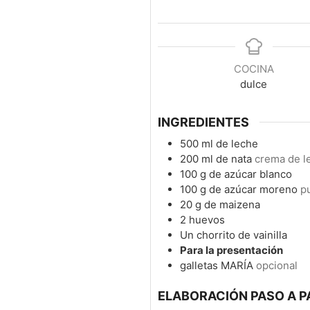
COCINA
dulce
INGREDIENTES
500
ml
de leche
200
ml
de nata
crema de l
100
g
de azúcar blanco
100
g
de azúcar moreno
p
20
g
de maizena
2
huevos
Un chorrito de vainilla
Para la presentación
galletas MARÍA
opcional
ELABORACIÓN PASO A P