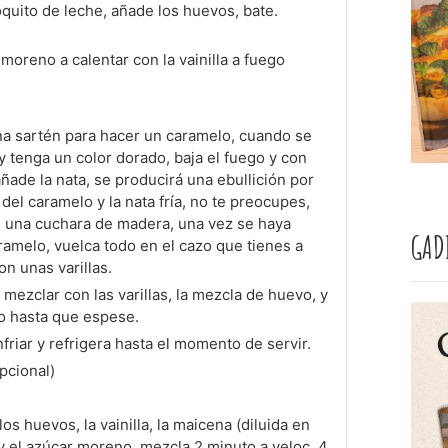
quito de leche, añade los huevos, bate.
moreno a calentar con la vainilla a fuego
na sartén para hacer un caramelo, cuando se
 tenga un color dorado, baja el fuego y con
ade la nata, se producirá una ebullición por
del caramelo y la nata fría, no te preocupes,
on una cuchara de madera, una vez se haya
GAD
aramelo, vuelca todo en el cazo que tienes a
on unas varillas.
 mezclar con las varillas, la mezcla de huevo, y
o hasta que espese.
nfriar y refrigera hasta el momento de servir.
pcional)
los huevos, la vainilla, la maicena (diluida en
 el azúcar moreno, mezcla 2 minuto a veloc. 4.