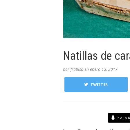
Natillas de c
por
frabisa
en
enero 12, 2017
TWITTER
Ir a la 