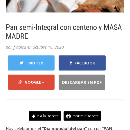
Pan semi-Integral con centeno y MASA
MADRE
por
frabisa
en
octubre 16, 2020
TWITTER
FACEBOOK
GOOGLE +
DESCARGAR EN PDF
Ir a la Receta
Imprimir Receta
Hoy celebramos el
“Día mundial del pan”
con un
“PAN