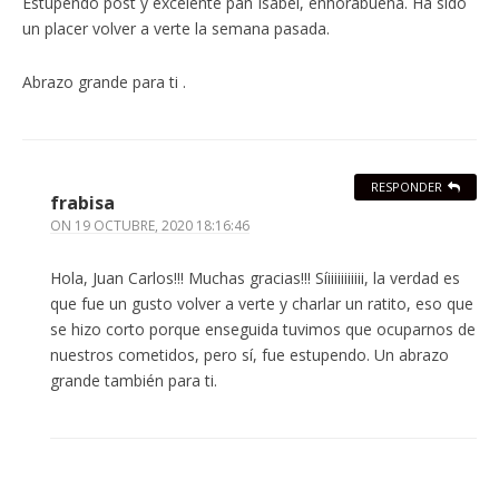
Estupendo post y excelente pan Isabel, enhorabuena. Ha sido
un placer volver a verte la semana pasada.
Abrazo grande para ti .
RESPONDER
frabisa
ON
19 OCTUBRE, 2020 18:16:46
Hola, Juan Carlos!!! Muchas gracias!!! Síiiiiiiiiiii, la verdad es
que fue un gusto volver a verte y charlar un ratito, eso que
se hizo corto porque enseguida tuvimos que ocuparnos de
nuestros cometidos, pero sí, fue estupendo. Un abrazo
grande también para ti.