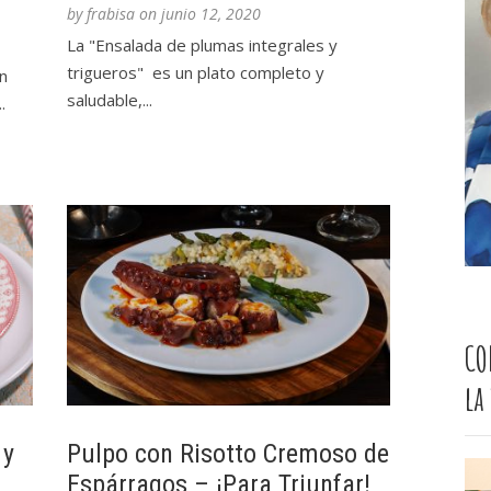
by
frabisa
on
junio 12, 2020
La "Ensalada de plumas integrales y
trigueros" es un plato completo y
n
saludable,...
.
CO
la
 y
Pulpo con Risotto Cremoso de
Espárragos – ¡Para Triunfar!