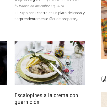
by
frabisa
on
diciembre 10, 2018
El Pulpo con Risotto es un plato delicioso y
sorprendentemente fácil de preparar,...
GA
Escalopines a la crema con
guarnición