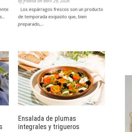
by
frabisa
on
abril 29, 2026
iente
Los espárragos frescos son un producto
...
de temporada exquisito que, bien
preparado,...
Ensalada de plumas
s
integrales y trigueros