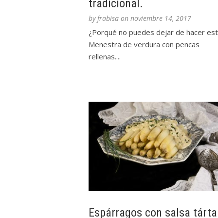
tradicional.
by
frabisa
on
noviembre 14, 2017
¿Porqué no puedes dejar de hacer es
Menestra de verdura con pencas
rellenas....
Espárragos con salsa tárta