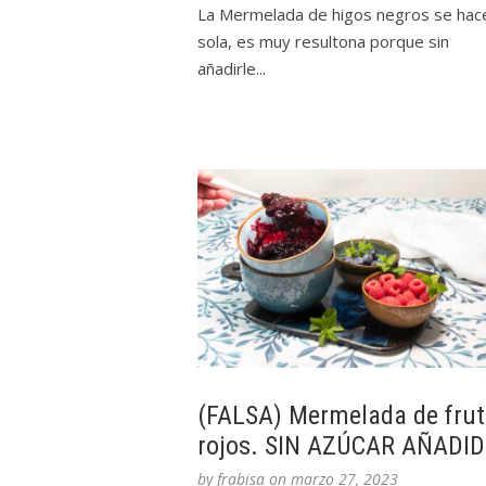
La Mermelada de higos negros se hac
sola, es muy resultona porque sin
añadirle...
(FALSA) Mermelada de fru
rojos. SIN AZÚCAR AÑADI
by
frabisa
on
marzo 27, 2023