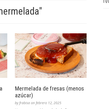
Pu
mermelada"
a
Mermelada de fresas (menos
azúcar)
by
frabisa
on
febrero 12, 2025