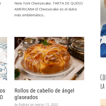
e
New York Cheesecake. TARTA DE QUESO
AMERICANA El Cheesecake es el dulce
más emblemático...
CO
la
tos
Rollos de cabello de ángel
DO
glaseados
by
frabisa
on
marzo 15, 2022