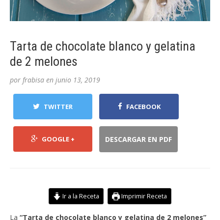
Tarta de chocolate blanco y gelatina
de 2 melones
por
frabisa
en
junio 13, 2019
TWITTER
FACEBOOK
GOOGLE +
DESCARGAR EN PDF
Ir a la Receta
Imprimir Receta
La
“Tarta de chocolate blanco y gelatina de 2 melones”