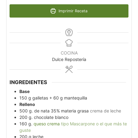
Imprimir Receta
COCINA
Dulce Repostería
INGREDIENTES
Base
150
g
galletas + 60 g mantequilla
Relleno
500
g.
de nata 35% materia grasa
crema de leche
200
g.
chocolate blanco
160
g.
queso crema
tipo Mascarpone o el que más te
guste
200
g
leche