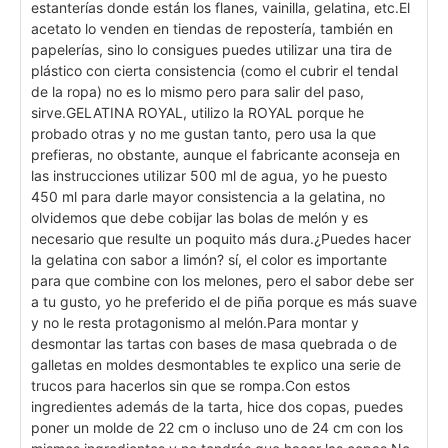
estanterías donde están los flanes, vainilla, gelatina, etc.
El
acetato lo venden en tiendas de repostería, también en
papelerías, sino lo consigues puedes utilizar una tira de
plástico con cierta consistencia (como el cubrir el tendal
de la ropa) no es lo mismo pero para salir del paso,
sirve.
GELATINA ROYAL, utilizo la ROYAL porque he
probado otras y no me gustan tanto, pero usa la que
prefieras, no obstante, aunque el fabricante aconseja en
las instrucciones utilizar 500 ml de agua, yo he puesto
450 ml para darle mayor consistencia a la gelatina, no
olvidemos que debe cobijar las bolas de melón y es
necesario que resulte un poquito más dura.
¿Puedes hacer
la gelatina con sabor a limón? sí, el color es importante
para que combine con los melones, pero el sabor debe ser
a tu gusto, yo he preferido el de piña porque es más suave
y no le resta protagonismo al melón.
Para montar y
desmontar las tartas con bases de masa quebrada o de
galletas en moldes desmontables te explico una serie de
trucos para hacerlos sin que se rompa.
Con estos
ingredientes además de la tarta, hice dos copas, puedes
poner un molde de 22 cm o incluso uno de 24 cm con los