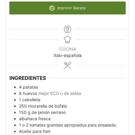
Imprimir Receta
COCINA
Italo-española
INGREDIENTES
4
patatas
8
huevos
mejor ECO o de aldea
1
cebolleta
250
mozarella de búfala
150
g
de jamón serrano
albahaca fresca
1
o 2 tomates grandes apropiados para ensalada.
Aceite para freir