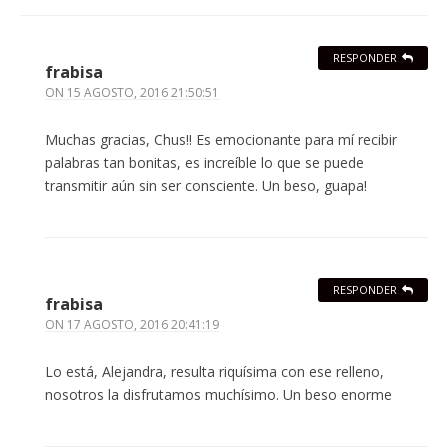
RESPONDER
frabisa
ON
15 AGOSTO, 2016 21:50:51
Muchas gracias, Chus!! Es emocionante para mí recibir
palabras tan bonitas, es increíble lo que se puede
transmitir aún sin ser consciente. Un beso, guapa!
RESPONDER
frabisa
ON
17 AGOSTO, 2016 20:41:19
Lo está, Alejandra, resulta riquísima con ese relleno,
nosotros la disfrutamos muchísimo. Un beso enorme