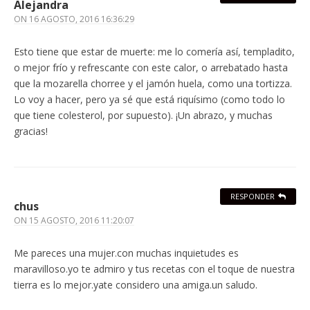
Alejandra
ON
16 AGOSTO, 2016 16:36:29
Esto tiene que estar de muerte: me lo comería así, templadito,
o mejor frío y refrescante con este calor, o arrebatado hasta
que la mozarella chorree y el jamón huela, como una tortizza.
Lo voy a hacer, pero ya sé que está riquísimo (como todo lo
que tiene colesterol, por supuesto). ¡Un abrazo, y muchas
gracias!
RESPONDER
chus
ON
15 AGOSTO, 2016 11:20:07
Me pareces una mujer.con muchas inquietudes es
maravilloso.yo te admiro y tus recetas con el toque de nuestra
tierra es lo mejor.yate considero una amiga.un saludo.