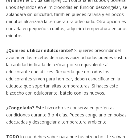
(a mí se me olvida siempre) con cortarla en cubos y ponerla
unos segundos en el microondas en función descongelar, se
ablandará sin dificultad, también puedes rallarla y en pocos
minutos alcanzará la temperatura adecuada. Otra opción es
cortarla en pequeños cubitos, adquirirá temperatura en unos
minutos.
¿Quieres utilizar edulcorante?
Si quieres prescindir del
azúcar en las recetas de masas abizcochadas puedes sustituir
la cantidad indicada de azúcar por su equivalente al
edulcorante que utilices. Recuerda que no todos los
edulcorantes sirven para hornear, deben especificar en la
etiqueta que soportan altas temperaturas. Si haces este
bizcocho con edulcorante, bátelo con los huevos.
¿Congelado?
Este bizcocho se conserva en perfectas
condiciones durante 3 o 4 días. Puedes congelarlo en bolsas
adecuadas y descongelar a temperatura ambiente.
TODO
lo que debes saber para que tus bizcochos te salgan