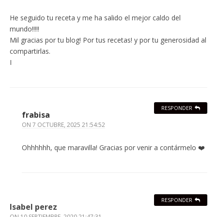
He seguido tu receta y me ha salido el mejor caldo del
mundo!!!!!
Mil gracias por tu blog! Por tus recetas! y por tu generosidad al
compartirlas.
I
RESPONDER
frabisa
ON
7 OCTUBRE, 2025 21:54:52
Ohhhhhh, que maravilla! Gracias por venir a contármelo ❤️
RESPONDER
Isabel perez
ON
10 SEPTIEMBRE, 2020 21:47:31