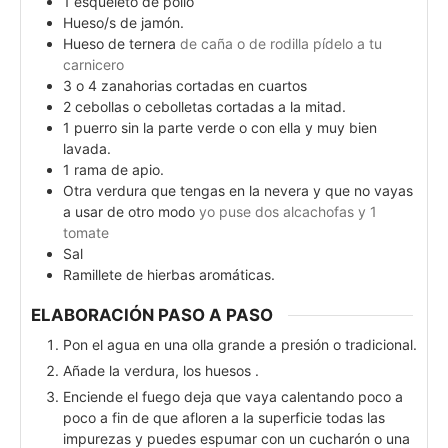
1
esqueleto de pollo
Hueso/s de jamón.
Hueso de ternera
de caña o de rodilla pídelo a tu
carnicero
3
o 4 zanahorias cortadas en cuartos
2
cebollas o cebolletas cortadas a la mitad.
1
puerro sin la parte verde o con ella y muy bien
lavada.
1
rama de apio.
Otra verdura que tengas en la nevera y que no vayas
a usar de otro modo
yo puse dos alcachofas y 1
tomate
Sal
Ramillete de hierbas aromáticas.
ELABORACIÓN PASO A PASO
Pon el agua en una olla grande a presión o tradicional.
Añade la verdura, los huesos .
Enciende el fuego deja que vaya calentando poco a
poco a fin de que afloren a la superficie todas las
impurezas y puedes espumar con un cucharón o una