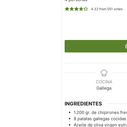
4.32
from
551
votes
COCINA
Gallega
INGREDIENTES
1.200
gr.
de chipirones fre
8
patatas gallegas cocidas
Aceite de oliva virgen extr