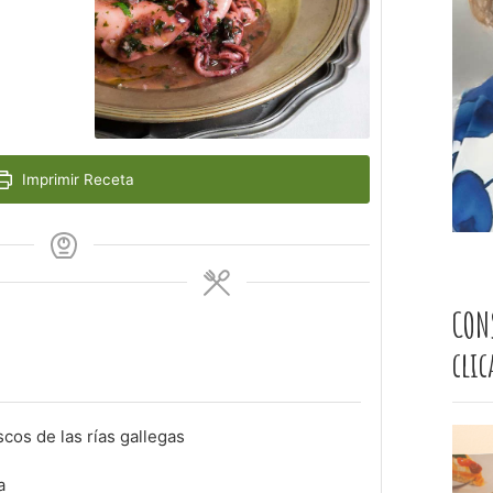
Imprimir Receta
CON
cli
scos de las rías gallegas
a