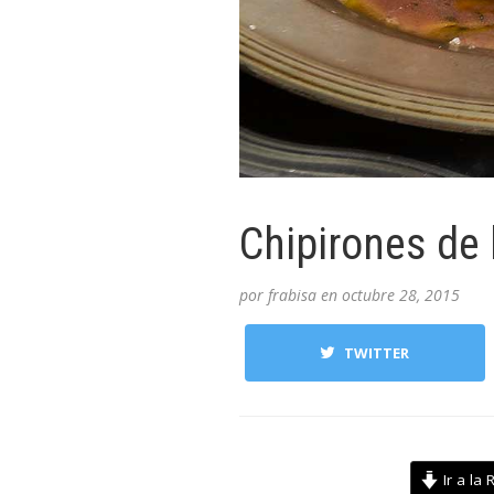
Chipirones de l
por
frabisa
en
octubre 28, 2015
TWITTER
Ir a la 