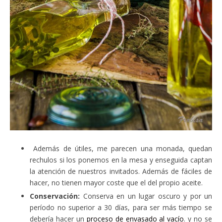
Además de útiles, me parecen una monada, quedan
rechulos si los ponemos en la mesa y enseguida captan
la atención de nuestros invitados. Además de fáciles de
hacer, no tienen mayor coste que el del propio aceite.
Conservación:
Conserva en un lugar oscuro y por un
período no superior a 30 días, para ser más tiempo se
debería hacer un
proceso de envasado al vacío
. y no se