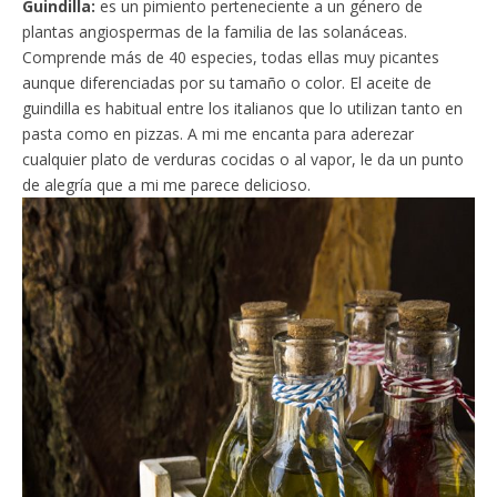
Guindilla:
es un pimiento perteneciente a un género de
plantas angiospermas de la familia de las solanáceas.
Comprende más de 40 especies, todas ellas muy picantes
aunque diferenciadas por su tamaño o color. El aceite de
guindilla es habitual entre los italianos que lo utilizan tanto en
pasta como en pizzas. A mi me encanta para aderezar
cualquier plato de verduras cocidas o al vapor, le da un punto
de alegría que a mi me parece delicioso.