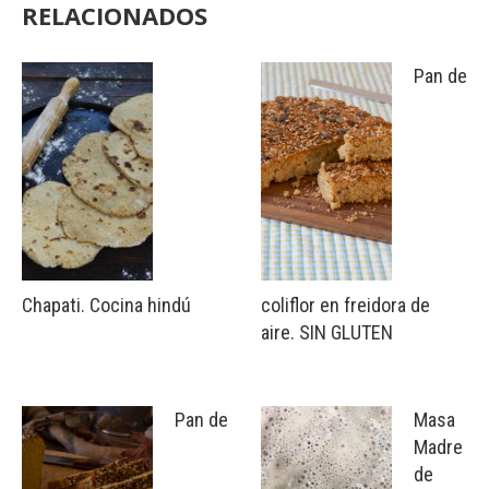
RELACIONADOS
Pan de
Chapati. Cocina hindú
coliflor en freidora de
aire. SIN GLUTEN
Pan de
Masa
Madre
de