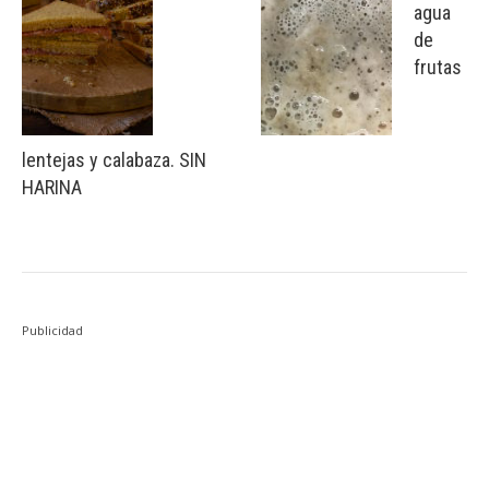
agua
de
frutas
lentejas y calabaza. SIN
HARINA
Publicidad