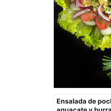
Ensalada de poc
aguacate y burra