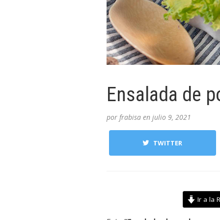
Ensalada de p
por
frabisa
en
julio 9, 2021
TWITTER
Ir a la 