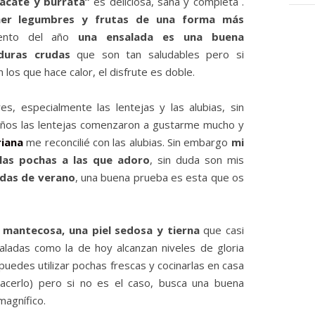
acate y burrata”
es deliciosa, sana y completa .
r legumbres y frutas de una forma más
mento del año
una ensalada es una buena
duras crudas
que son tan saludables pero si
os que hace calor, el disfrute es doble.
, especialmente las lentejas y las alubias, sin
 años las lentejas comenzaron a gustarme mucho y
riana
me reconcilié con las alubias. Sin embargo
mi
 las pochas a las que adoro
, sin duda son mis
adas de verano
, una buena prueba es esta que os
 mantecosa, una piel sedosa y tierna
que casi
ladas como la de hoy alcanzan niveles de gloria
uedes utilizar pochas frescas y cocinarlas en casa
acerlo) pero si no es el caso, busca una buena
magnífico.