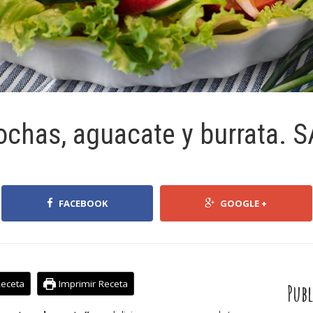
ochas, aguacate y burrata.
FACEBOOK
GOOGLE +
Receta
Imprimir Receta
Publ