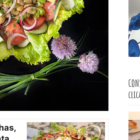
CON
cli
has,
ta.