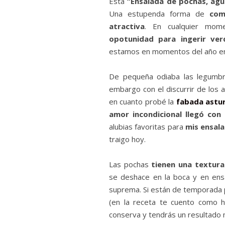
Esta
“Ensalada de pochas, agu
Una estupenda forma de
come
atractiva
. En cualquier mo
opotunidad para ingerir ver
estamos en momentos del año en l
De pequeña odiaba las legumbres
embargo con el discurrir de los
en cuanto probé la
fabada astu
amor incondicional llegó con
alubias favoritas para
mis ensal
traigo hoy.
Las pochas
tienen una textura
se deshace en la boca y en ensa
suprema. Si están de temporada p
(en la receta te cuento como h
conserva y tendrás un resultado 